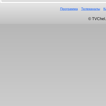
Программа
Телеканалы
К
© TVChel.