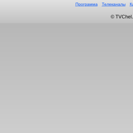
Программа
Телеканалы
К
© TVChel.