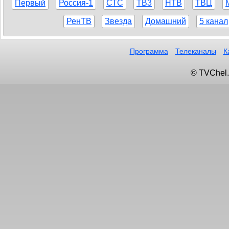
Первый
Россия-1
СТС
ТВ3
НТВ
ТВЦ
РенТВ
Звезда
Домашний
5 канал
Программа
Телеканалы
К
© TVChel.