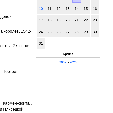
10
11
12
13
14
15
16
удовой
17
18
19
20
21
22
23
а королев. 1542-
24
25
26
27
28
29
30
31
стоты. 2-я серия
Архив
2007
»
2026
 "Портрет
 "Кармен-сюита".
йи Плисецкой