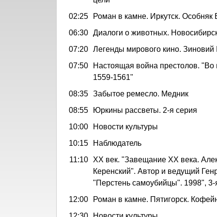
02:25
Роман в камне. Иркутск. Особняк
06:30
Диалоги о животных. Новосибирс
07:20
Легенды мирового кино. Зиновий 
07:50
Настоящая война престолов. "Во 
1559-1561"
08:35
Забытое ремесло. Медник
08:55
Юркины рассветы. 2-я серия
10:00
Новости культуры
10:15
Наблюдатель
11:10
ХХ век. "Завещание ХХ века. Ал
Керенский". Автор и ведущий Ген
"Перстень самоубийцы". 1998", 3-
12:00
Роман в камне. Пятигорск. Кофей
12:30
Новости культуры