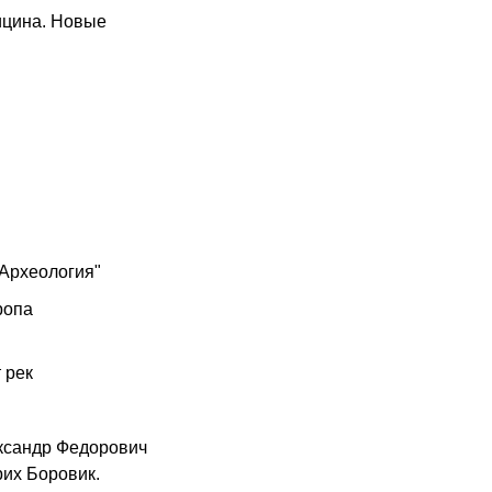
ицина. Новые
 Археология"
ропа
 рек
ександр Федорович
рих Боровик.