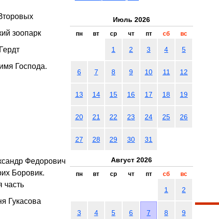
 Второвых
Июль 2026
кий зоопарк
пн
вт
ср
чт
пт
сб
вс
Гердт
1
2
3
4
5
имя Господа.
6
7
8
9
10
11
12
13
14
15
16
17
18
19
20
21
22
23
24
25
26
27
28
29
30
31
Август 2026
ександр Федорович
рих Боровик.
пн
вт
ср
чт
пт
сб
вс
я часть
1
2
ня Гукасова
3
4
5
6
7
8
9