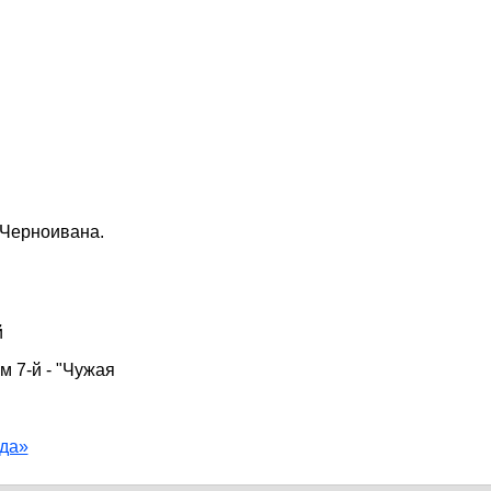
 Черноивана.
й
м 7-й - "Чужая
да»