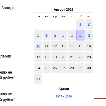
и Запада
Август 2026
пн
вт
ср
чт
пт
сб
вс
1
2
3
4
5
6
7
8
9
10
11
12
13
14
15
16
ллерии
17
18
19
20
21
22
23
24
25
26
27
28
29
30
анию не
й рубеж"
31
Архив
анию не
2007
»
2026
й рубеж"