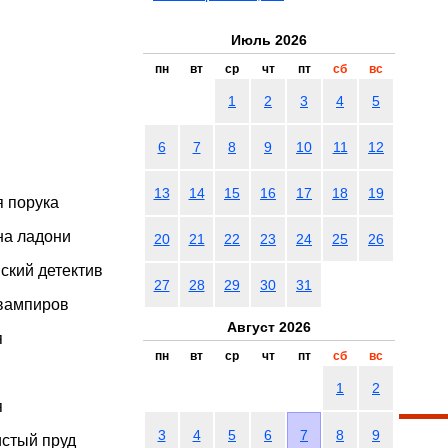
Июль 2026
пн
вт
ср
чт
пт
сб
вс
1
2
3
4
5
6
7
8
9
10
11
12
13
14
15
16
17
18
19
я порука
на ладони
20
21
22
23
24
25
26
ский детектив
27
28
29
30
31
 вампиров
Август 2026
я
пн
вт
ср
чт
пт
сб
вс
1
2
я
3
4
5
6
7
8
9
истый пруд