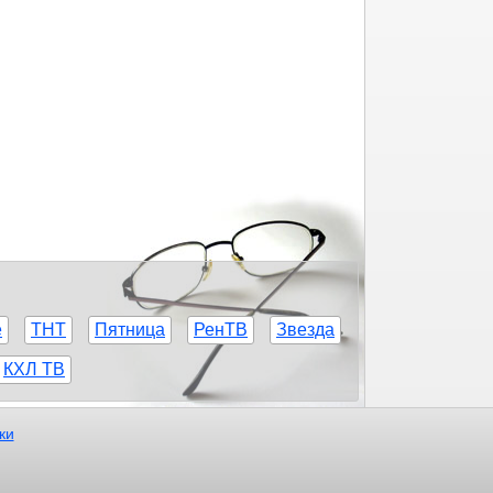
е
ТНТ
Пятница
РенТВ
Звезда
КХЛ ТВ
ки