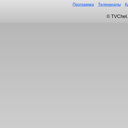
Программа
Телеканалы
К
© TVChel.