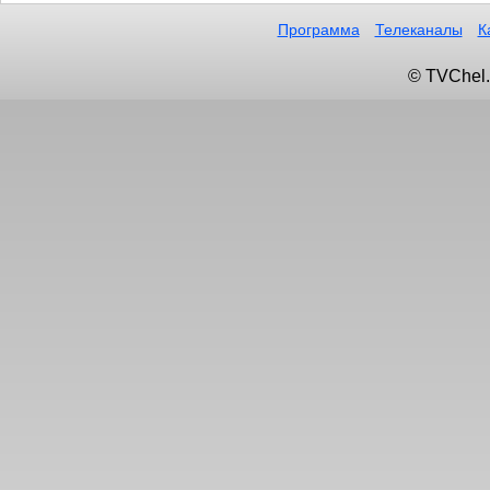
Программа
Телеканалы
К
© TVChel.