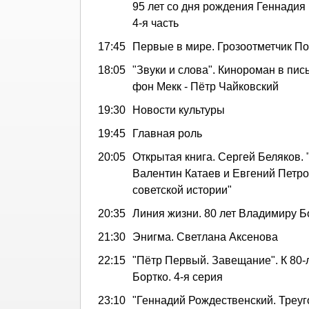
95 лет со дня рождения Геннадия
4-я часть
17:45
Первые в мире. Грозоотметчик П
18:05
"Звуки и слова". Кинороман в пи
фон Мекк - Пётр Чайковский
19:30
Новости культуры
19:45
Главная роль
20:05
Открытая книга. Сергей Беляков. 
Валентин Катаев и Евгений Петро
советской истории"
20:35
Линия жизни. 80 лет Владимиру Б
21:30
Энигма. Светлана Аксенова
22:15
"Пётр Первый. Завещание". К 80
Бортко. 4-я серия
23:10
"Геннадий Рождественский. Треуг