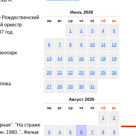
Июль 2026
й Рождественский
пн
вт
ср
чт
пт
сб
вс
й оркестр
1
2
3
4
5
7 год
6
7
8
9
10
11
12
зоопарк
13
14
15
16
17
18
19
20
21
22
23
24
25
26
опова
27
28
29
30
31
Август 2026
пн
вт
ср
чт
пт
сб
вс
1
2
рная". "На страже
. 1980..", Фильм
3
4
5
6
7
8
9