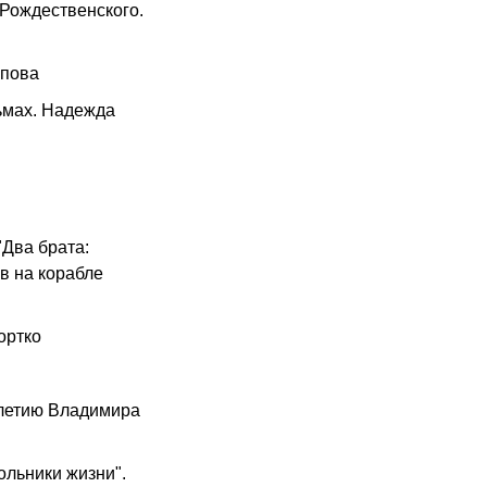
 Рождественского.
опова
сьмах. Надежда
"Два брата:
в на корабле
ортко
-летию Владимира
ольники жизни".