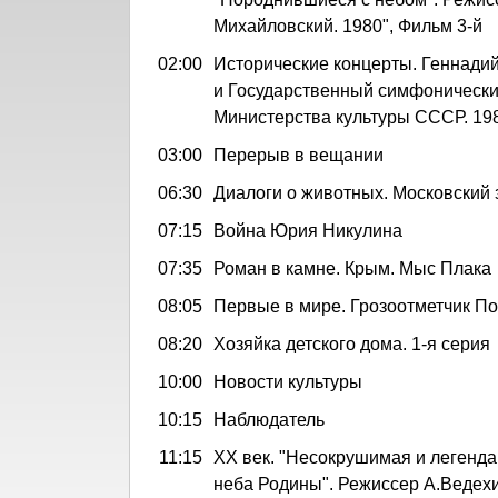
Михайловский. 1980", Фильм 3-й
02:00
Исторические концерты. Геннади
и Государственный симфонически
Министерства культуры СССР. 198
03:00
Перерыв в вещании
06:30
Диалоги о животных. Московский 
07:15
Война Юрия Никулина
07:35
Роман в камне. Крым. Мыс Плака
08:05
Первые в мире. Грозоотметчик П
08:20
Хозяйка детского дома. 1-я серия
10:00
Новости культуры
10:15
Наблюдатель
11:15
ХХ век. "Несокрушимая и легенда
неба Родины". Режиссер А.Ведехин