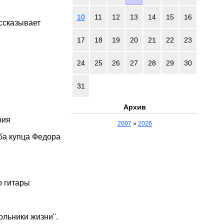
10
11
12
13
14
15
16
ссказывает
17
18
19
20
21
22
23
24
25
26
27
28
29
30
31
Архив
рия
2007
»
2026
ба купца Федора
о гитары
ольники жизни".