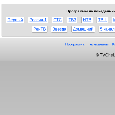
Программы на понедельник
Первый
Россия-1
СТС
ТВ3
НТВ
ТВЦ
РенТВ
Звезда
Домашний
5 канал
Программа
Телеканалы
К
© TVChel.