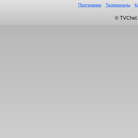
Программа
Телеканалы
К
© TVChel.