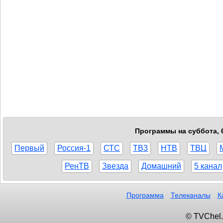
Программы на суббота, 6
Первый
Россия-1
СТС
ТВ3
НТВ
ТВЦ
РенТВ
Звезда
Домашний
5 канал
Программа
Телеканалы
К
© TVChel.