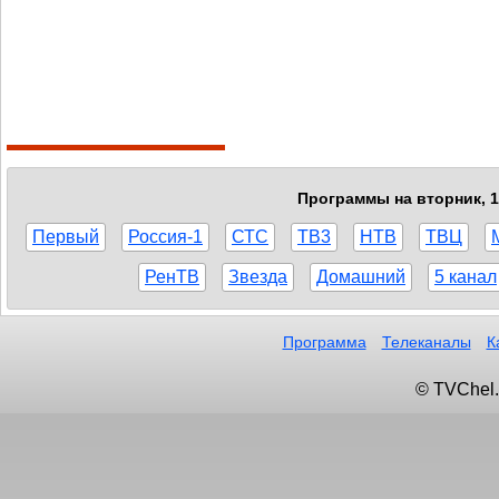
Программы на вторник, 1
Первый
Россия-1
СТС
ТВ3
НТВ
ТВЦ
РенТВ
Звезда
Домашний
5 канал
Программа
Телеканалы
К
© TVChel.