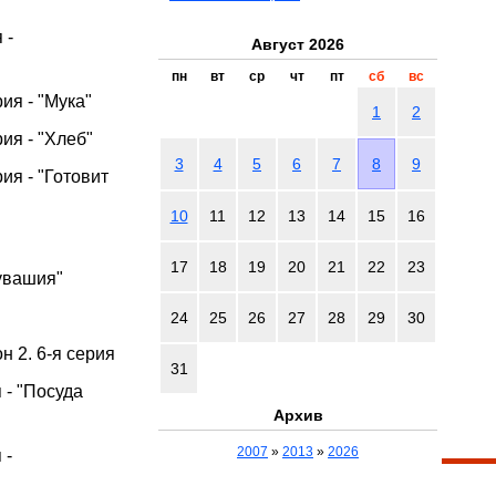
 -
Август 2026
пн
вт
ср
чт
пт
сб
вс
рия - "Мука"
1
2
рия - "Хлеб"
3
4
5
6
7
8
9
рия - "Готовит
10
11
12
13
14
15
16
17
18
19
20
21
22
23
Чувашия"
я
24
25
26
27
28
29
30
 2. 6-я серия
31
 - "Посуда
Архив
2007
»
2013
»
2026
 -