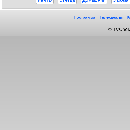
РенТВ
Звезда
Домашний
5 канал
Программа
Телеканалы
К
© TVChel.