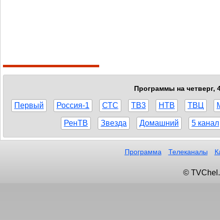
Программы на четверг, 
Первый
Россия-1
СТС
ТВ3
НТВ
ТВЦ
РенТВ
Звезда
Домашний
5 канал
Программа
Телеканалы
К
© TVChel.