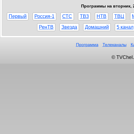
Программы на вторник, 2
Первый
Россия-1
СТС
ТВ3
НТВ
ТВЦ
РенТВ
Звезда
Домашний
5 канал
Программа
Телеканалы
К
© TVChel.