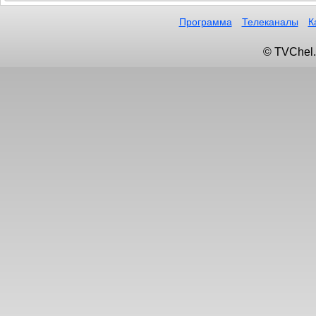
Программа
Телеканалы
К
© TVChel.